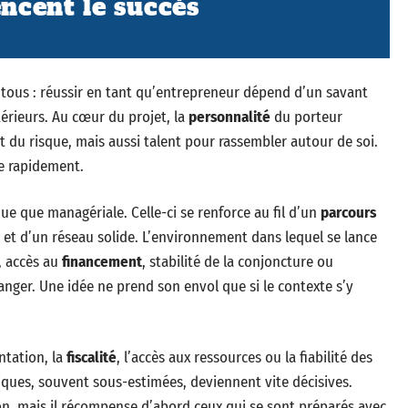
encent le succès
 tous : réussir en tant qu’entrepreneur dépend d’un savant
érieurs. Au cœur du projet, la
personnalité
du porteur
ût du risque, mais aussi talent pour rassembler autour de soi.
le rapidement.
que que managériale. Celle-ci se renforce au fil d’un
parcours
et d’un réseau solide. L’environnement dans lequel se lance
, accès au
financement
, stabilité de la conjoncture ou
nger. Une idée ne prend son envol que si le contexte s’y
ntation, la
fiscalité
, l’accès aux ressources ou la fiabilité des
diques, souvent sous-estimées, deviennent vite décisives.
tion, mais il récompense d’abord ceux qui se sont préparés avec