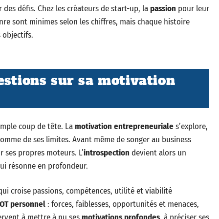
er des défis. Chez les créateurs de start-up, la
passion
pour leur
nre sont minimes selon les chiffres, mais chaque histoire
 objectifs.
estions sur sa motivation
imple coup de tête. La
motivation entrepreneuriale
s’explore,
s comme de ses limites. Avant même de songer au business
r ses propres moteurs. L’
introspection
devient alors un
qui résonne en profondeur.
qui croise passions, compétences, utilité et viabilité
OT personnel
: forces, faiblesses, opportunités et menaces,
servent à mettre à nu ses
motivations profondes
, à préciser ses