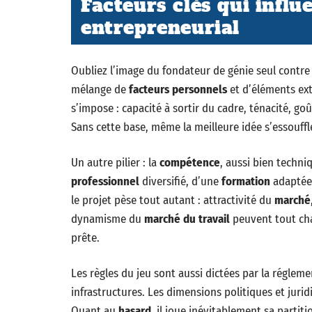
Facteurs clés qui influ
entrepreneurial
Oubliez l’image du fondateur de génie seul contre
mélange de
facteurs personnels
et d’éléments ext
s’impose : capacité à sortir du cadre, ténacité, go
Sans cette base, même la meilleure idée s’essouff
Un autre pilier : la
compétence
, aussi bien techni
professionnel
diversifié, d’une
formation
adaptée 
le projet pèse tout autant : attractivité du
marché
dynamisme du
marché du travail
peuvent tout cha
prête.
Les règles du jeu sont aussi dictées par la régleme
infrastructures. Les dimensions politiques et juri
Quant au
hasard
, il joue inévitablement sa parti