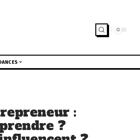
DANCES
repreneur :
prendre ?
influencent ?